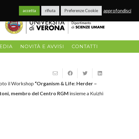
Italian
▼
approfondisci
accetta
rifiuta
Preferenze Cookie
EDIA
NOVITÀ E AVVISI
CONTATTI
moto il Workshop
“Organism & Life: Herder –
istoni, membro del Centro RGM
insieme a Kuizhi