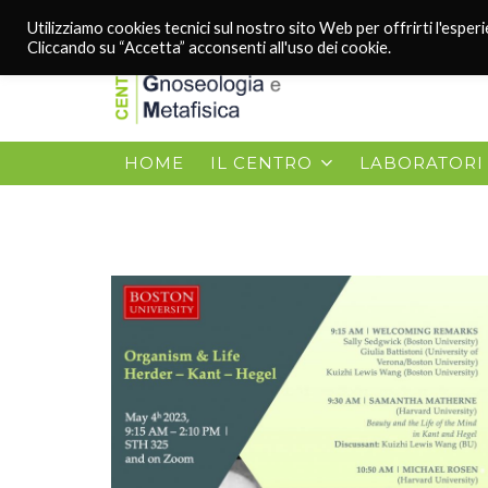
Utilizziamo cookies tecnici sul nostro sito Web per offrirti l'esper
Cliccando su “Accetta” acconsenti all'uso dei cookie.
HOME
IL CENTRO
LABORATORI