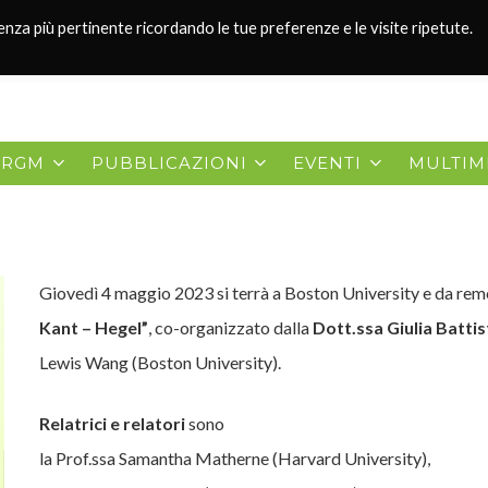
ienza più pertinente ricordando le tue preferenze e le visite ripetute.
 RGM
PUBBLICAZIONI
EVENTI
MULTIM
Giovedì 4 maggio 2023 si terrà a Boston University e da re
Kant – Hegel”
, co-organizzato dalla
Dott.ssa Giulia Batt
Lewis Wang (Boston University).
Relatrici e relatori
sono
la Prof.ssa Samantha Matherne (Harvard University),