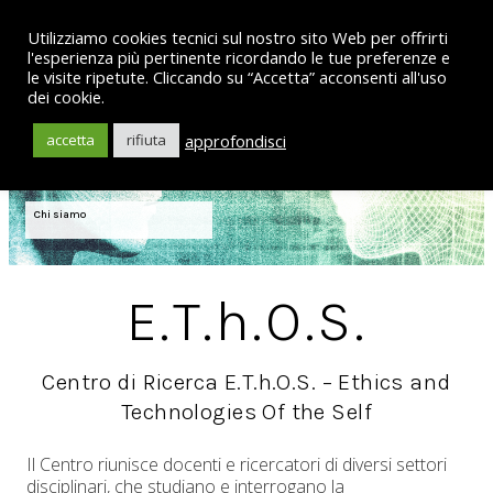
Utilizziamo cookies tecnici sul nostro sito Web per offrirti
l'esperienza più pertinente ricordando le tue preferenze e
le visite ripetute. Cliccando su “Accetta” acconsenti all'uso
dei cookie.
approfondisci
accetta
rifiuta
Chi siamo
E.T.h.O.S.
Centro di Ricerca E.T.h.O.S. – Ethics and
Technologies Of the Self
Il Centro riunisce docenti e ricercatori di diversi settori
disciplinari, che studiano e interrogano la