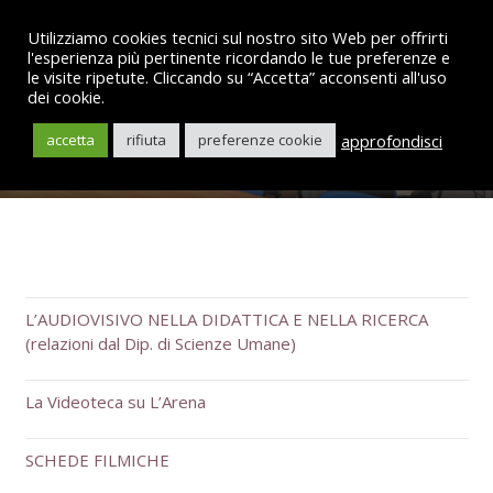
Utilizziamo cookies tecnici sul nostro sito Web per offrirti
l'esperienza più pertinente ricordando le tue preferenze e
le visite ripetute. Cliccando su “Accetta” acconsenti all'uso
dei cookie.
Documenti
approfondisci
accetta
rifiuta
preferenze cookie
L’AUDIOVISIVO NELLA DIDATTICA E NELLA RICERCA
(relazioni dal Dip. di Scienze Umane)
La Videoteca su L’Arena
SCHEDE FILMICHE