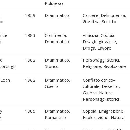
Poliziesco
t
1959
Drammatico
Carcere, Delinquenza,
on
Giustizia, Suicidio
nce
1983
Commedia,
Amicizia, Coppia,
an
Drammatico
Disagio giovanile,
Droga, Lavoro
rd
1982
Drammatico,
Personaggi storici,
borough
Storico
Religione, Rivoluzione
 Lean
1962
Drammatico,
Conflitto etnico-
Guerra
culturale, Deserto,
Guerra, Natura,
Personaggi storici
y
1985
Drammatico,
Coppia, Emigrazione,
k
Romantico
Esplorazione, Natura