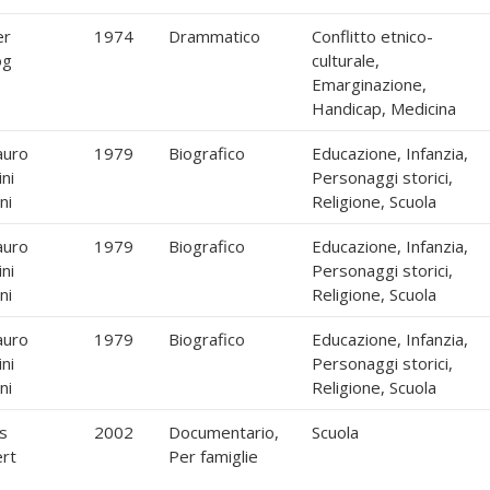
er
1974
Drammatico
Conflitto etnico-
og
culturale,
Emarginazione,
Handicap, Medicina
auro
1979
Biografico
Educazione, Infanzia,
ni
Personaggi storici,
ni
Religione, Scuola
auro
1979
Biografico
Educazione, Infanzia,
ni
Personaggi storici,
ni
Religione, Scuola
auro
1979
Biografico
Educazione, Infanzia,
ni
Personaggi storici,
ni
Religione, Scuola
s
2002
Documentario,
Scuola
ert
Per famiglie