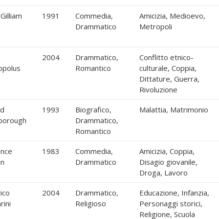
Gilliam
1991
Commedia,
Amicizia, Medioevo,
Drammatico
Metropoli
2004
Drammatico,
Conflitto etnico-
opolus
Romantico
culturale, Coppia,
Dittature, Guerra,
Rivoluzione
rd
1993
Biografico,
Malattia, Matrimonio
borough
Drammatico,
Romantico
nce
1983
Commedia,
Amicizia, Coppia,
an
Drammatico
Disagio giovanile,
Droga, Lavoro
ico
2004
Drammatico,
Educazione, Infanzia,
rini
Religioso
Personaggi storici,
Religione, Scuola