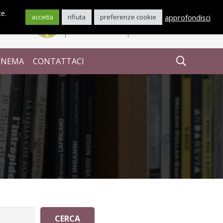
te.
approfondisci
accetta
rifiuta
preferenze cookie
CINEMA
CONTATTACI