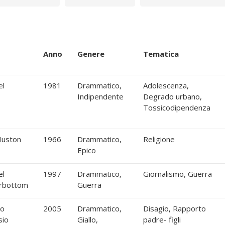
USERS
Anno
Genere
Tematica
el
1981
Drammatico,
Adolescenza,
Indipendente
Degrado urbano,
Tossicodipendenza
Huston
1966
Drammatico,
Religione
Epico
el
1997
Drammatico,
Giornalismo, Guerra
rbottom
Guerra
no
2005
Drammatico,
Disagio, Rapporto
sio
Giallo,
padre- figli