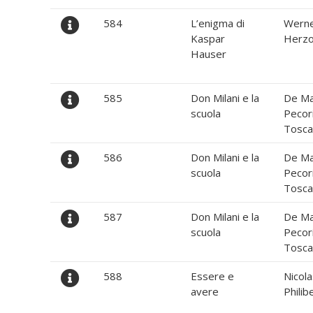
584
L’enigma di
Wern
Kaspar
Herz
Hauser
585
Don Milani e la
De M
scuola
Pecori
Tosca
586
Don Milani e la
De M
scuola
Pecori
Tosca
587
Don Milani e la
De M
scuola
Pecori
Tosca
588
Essere e
Nicola
avere
Philib