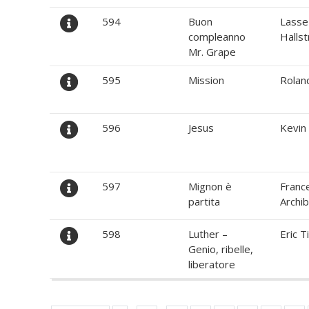
594
Buon
Lasse
compleanno
Halls
Mr. Grape
595
Mission
Roland
596
Jesus
Kevin
597
Mignon è
Franc
partita
Archib
598
Luther –
Eric Ti
Genio, ribelle,
liberatore