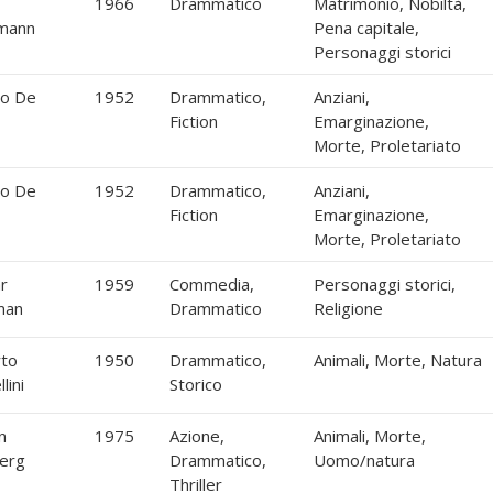
1966
Drammatico
Matrimonio, Nobiltà,
mann
Pena capitale,
Personaggi storici
io De
1952
Drammatico,
Anziani,
Fiction
Emarginazione,
Morte, Proletariato
io De
1952
Drammatico,
Anziani,
Fiction
Emarginazione,
Morte, Proletariato
r
1959
Commedia,
Personaggi storici,
man
Drammatico
Religione
to
1950
Drammatico,
Animali, Morte, Natura
lini
Storico
n
1975
Azione,
Animali, Morte,
berg
Drammatico,
Uomo/natura
Thriller