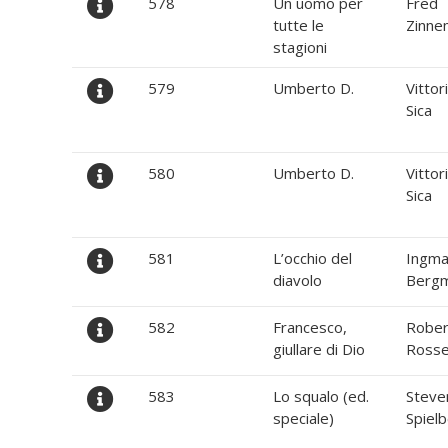
578
Un uomo per
Fred
tutte le
Zinne
stagioni
579
Umberto D.
Vittor
Sica
580
Umberto D.
Vittor
Sica
581
L’occhio del
Ingma
diavolo
Berg
582
Francesco,
Rober
giullare di Dio
Rossel
583
Lo squalo (ed.
Steve
speciale)
Spiel