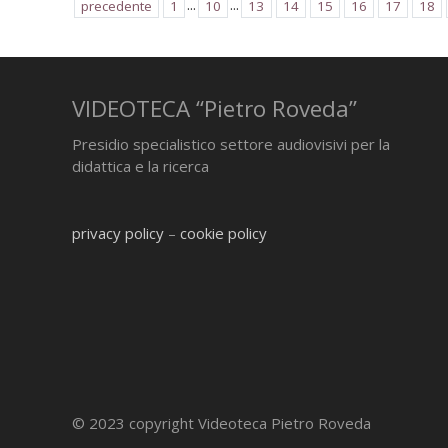
...
...
precedente
1
10
13
14
15
16
17
18
VIDEOTECA “Pietro Roveda”
Presidio specialistico settore audiovisivi per la
didattica e la ricerca
privacy policy
–
cookie policy
© 2023 copyright Videoteca Pietro Roveda