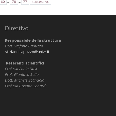
...
...
60
70
77
successivo
Direttivo
Responsabile della struttura
Dott. Stefano Capuzzo
stefano.capuzzo@univr.it
Referenti scientifici
Prof.ssa Paola Dusi
Prof. Gianluca Solla
Dott. Michele Scandola
Prof.ssa Cristina Lonardi