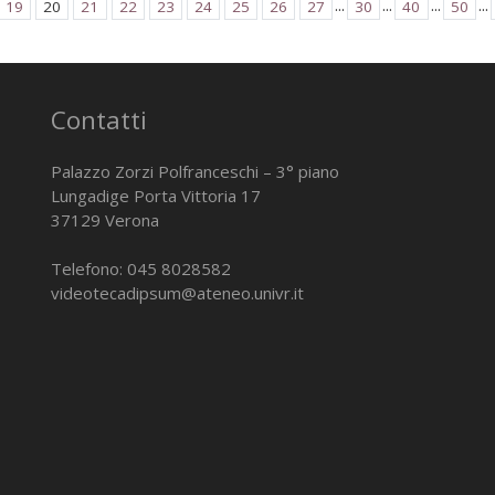
...
...
...
...
19
20
21
22
23
24
25
26
27
30
40
50
Contatti
Palazzo Zorzi Polfranceschi – 3° piano
Lungadige Porta Vittoria 17
37129 Verona
Telefono: 045 8028582
videotecadipsum@ateneo.univr.it