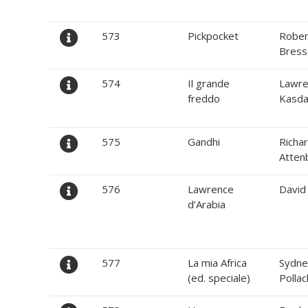
573
Pickpocket
Rober
Bress
574
Il grande
Lawre
freddo
Kasd
575
Gandhi
Richa
Atten
576
Lawrence
David
d’Arabia
577
La mia Africa
Sydne
(ed. speciale)
Pollac