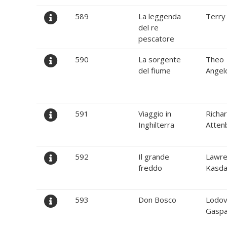
589
La leggenda
Terry 
del re
pescatore
590
La sorgente
Theo
del fiume
Angel
591
Viaggio in
Richa
Inghilterra
Atten
592
Il grande
Lawre
freddo
Kasd
593
Don Bosco
Lodov
Gaspa