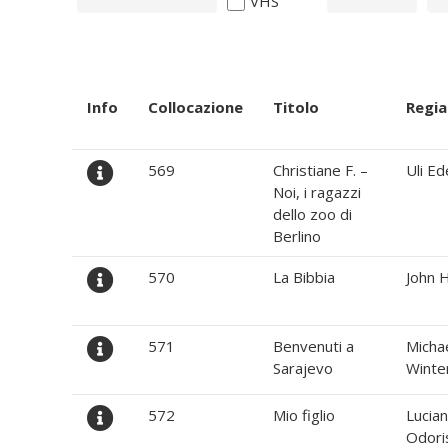
VHS
Info
Collocazione
Titolo
Regia
569
Christiane F. –
Uli Ed
Noi, i ragazzi
dello zoo di
Berlino
570
La Bibbia
John 
571
Benvenuti a
Micha
Sarajevo
Winte
572
Mio figlio
Lucia
Odori