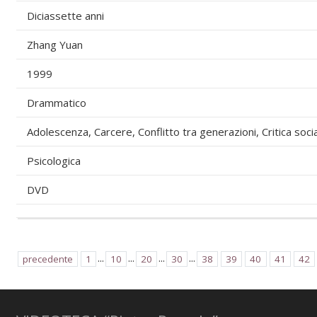
Diciassette anni
Zhang Yuan
1999
Drammatico
Adolescenza, Carcere, Conflitto tra generazioni, Critica soci
Psicologica
DVD
...
...
...
...
precedente
1
10
20
30
38
39
40
41
42