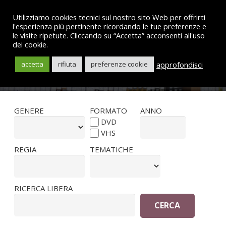
Utilizziamo cookies tecnici sul nostro sito Web per offrirti
l'esperienza più pertinente ricordando le tue preferenze e
le visite ripetute. Cliccando su “Accetta” acconsenti all'uso
dei cookie.
Il catalogo
approfondisci
accetta
rifiuta
preferenze cookie
GENERE
FORMATO
ANNO
DVD
VHS
REGIA
TEMATICHE
RICERCA LIBERA