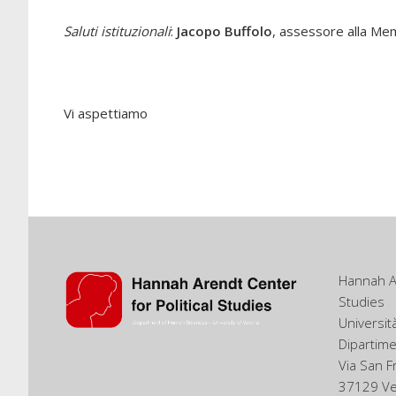
Saluti istituzionali
:
Jacopo Buffolo
, assessore alla Mem
Vi aspettiamo
Hannah Ar
Studies
Universit
Dipartim
Via San 
37129 V