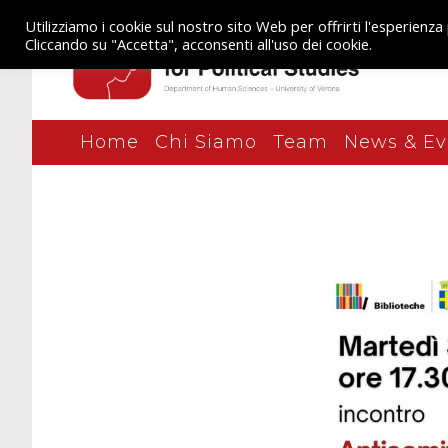
Utilizziamo i cookie sul nostro sito Web per offrirti l'esperienza
Cliccando su "Accetta", acconsenti all'uso dei cookie.
Home
Chi Siamo
Team
News & Ev