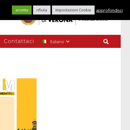
approfondisci
accetta
rifiuta
Impostazioni Cookie
Contattaci
Italiano