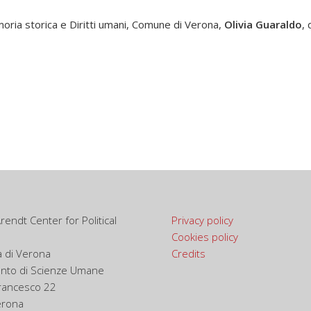
oria storica e Diritti umani, Comune di Verona,
Olivia Guaraldo
,
endt Center for Political
Privacy policy
Cookies policy
à di Verona
Credits
ento di Scienze Umane
Francesco 22
erona