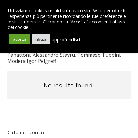
Utilizziamo cookies tecnici sul nostro sito Web per offrirti
l'esperienza più pertinente ricordando le tue preferenze e
le visite ripetute. Cliccando su “Accetta” acconsenti all'uso
dei cookie.
Gino Zaccaria (Filosofo, Università Bocconi di Milano)
discute la propria visione del tempo in una
approfondisci
accetta
rifiuta
conversazione con Fabio Aurelio D’Asaro, Pier
Alberto Porceddu Cilione, Federico Leoni, Riccardo
Panattoni, Alessandro Stavru, Tommaso Tuppini.
Modera Igor Pelgreffi
No results found.
Ciclo di incontri