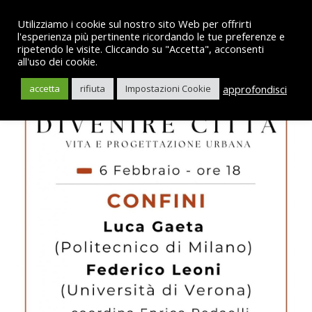
Utilizziamo i cookie sul nostro sito Web per offrirti
l'esperienza più pertinente ricordando le tue preferenze e
ripetendo le visite. Cliccando su "Accetta", acconsenti
all'uso dei cookie.
English
approfondisci
accetta
rifiuta
Impostazioni Cookie