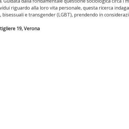
 Guidata dalla fondamentale questione sociologica circa i modi i
ividui riguardo alla loro vita personale, questa ricerca indaga
y, bisessuali e transgender (LGBT), prendendo in considerazion
rtigliere 19, Verona