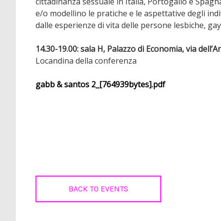
cittadinanza sessuale in Italia, Portogallo e Spagna.
e/o modellino le pratiche e le aspettative degli ind
dalle esperienze di vita delle persone lesbiche, ga
14.30-19.00: sala H, Palazzo di Economia, via dell’A
Locandina della conferenza
gabb & santos 2_[764939bytes].pdf
BACK TO EVENTS