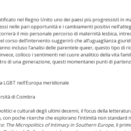
ificato nel Regno Unito uno dei paesi più progressisti in mate
ssi nelle pari opportunità e i cambiamenti positivi nell’atteg
rerà il mio personale percorso di maternità lesbica, intrecci
 Nel corso dell’intervento suggerirò che all’uguaglianza giur
 hanno incluso l’analisi delle parentele queer, questo tipo di
invece, colloco i sentimenti nel cuore analitico della vita fami
o di una generazione, questi momentanei punti di partenza c
ma LGBT nell’Europa meridionale
ersità di Coimbra
itici e culturali degli ultimi decenni, il focus della letteratu
 con poche ricerche che esplorano l’intimità non standard 
ce: The Micropolitics of Intimacy in Southern Europe
, il pri