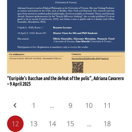
“Euripide’s Bacchae and the defeat of the polis”, Adriana Cavarero
– 9 April 2025
1
…
9
10
11
12
13
14
15
…
18