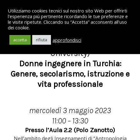
Utilizziamo cookies tecnici sul nostro sito Web per offrirti
l'esperienza più pertinente ricordando le tue preferenze e
le visite ripetute. Cliccando su “Accetta” acconsenti all'uso
dei cookie.
Interventi della Prof.ssa Berna
approfondisci
accetta
rifiuta
Zengin Arslan (Özyeğin
University)
Donne ingegnere in Turchia:
Genere, secolarismo, istruzione e
vita professionale
mercoledì 3 maggio 2023
11:00 – 13:30
Presso l’Aula 2.2 (Polo Zanotto)
Nell’ambito degli Insegnamenti di “Antropologia